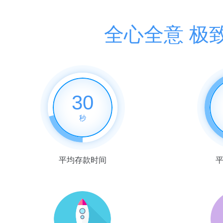
全心全意 极
30
秒
平均存款时间