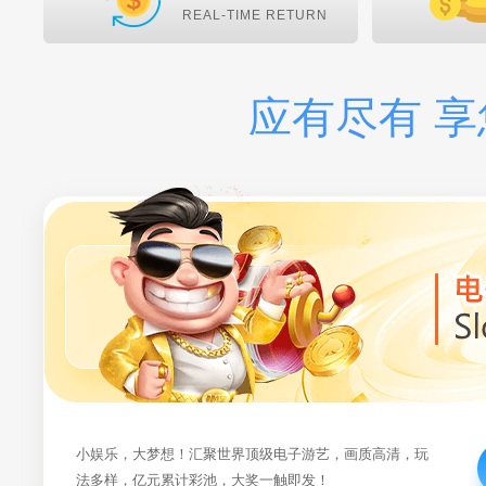
REAL-TIME RETURN
应有尽有 
小娱乐，大梦想！汇聚世界顶级电子游艺，画质高清，玩
法多样，亿元累计彩池，大奖一触即发！