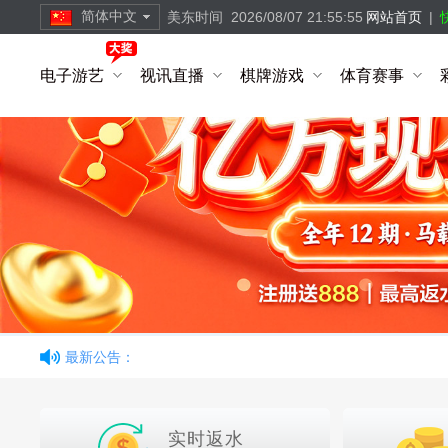
简体中文
美东时间
2026/08/07 21:55:56
网站首页
|
繁體中文
电子游艺
视讯直播
棋牌游戏
体育赛事
简体中文
English
最新公告：
实时返水